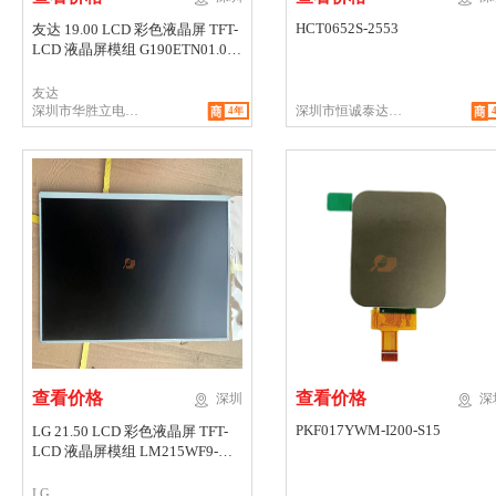
HCT0652S-2553
友达 19.00 LCD 彩色液晶屏 TFT-
LCD 液晶屏模组 G190ETN01.0
LVDS
友达
深圳市华胜立电子
深圳市恒诚泰达电
4年
有限公司
子有限公司
查看价格
查看价格


深圳
深
PKF017YWM-I200-S15
LG 21.50 LCD 彩色液晶屏 TFT-
LCD 液晶屏模组 LM215WF9-
SLB1 LVDS
LG