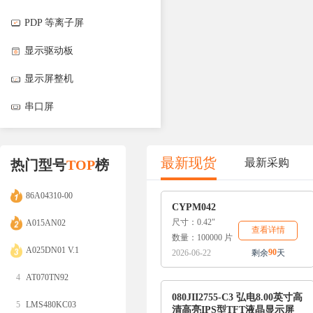
PDP 等离子屏
显示驱动板
显示屏整机
串口屏
最新现货
最新采购
热门型号
TOP
榜
86A04310-00
CYPM042
尺寸：0.42"
A015AN02
查看详情
数量：100000 片
A025DN01 V.1
90
2026-06-22
剩余
天
4
AT070TN92
080JII2755-C3 弘电8.00英寸高
5
LMS480KC03
清高亮IPS型TFT液晶显示屏