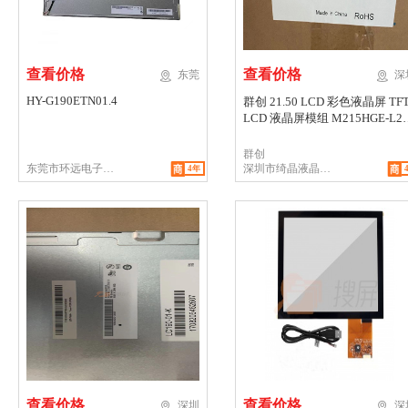
查看价格
查看价格


深
东莞
HY-G190ETN01.4
群创 21.50 LCD 彩色液晶屏 TFT
LCD 液晶屏模组 M215HGE-L2
LVDS
群创
东莞市环远电子科
深圳市绮晶液晶屏
4年
技有限公司
有限公司
查看价格
查看价格


深圳
深