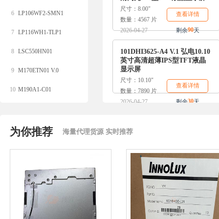
尺寸：8.00"
6
LP106WF2-SMN1
查看详情
数量：4567 片
90
2026-04-27
剩余
天
7
LP116WH1-TLP1
8
LSC550HN01
101DHI3625-A4 V.1 弘电10.10
英寸高清超薄IPS型TFT液晶
显示屏
9
M170ETN01 V.0
尺寸：10.10"
查看详情
10
M190A1-C01
数量：7890 片
30
2026-04-27
剩余
天
为你推荐
海量代理货源 实时推荐